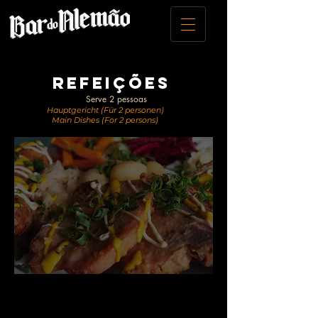
refeições
Serve 2 pessoas
Hauptgericht (Für 2 personen)
Main Dishes (For 2 persons)