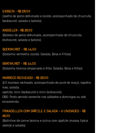
EISBEIN - R$ 139,00
(Joelho de porco defumado e cozido, acompanhado de chucrute,
bockwurst, salada e batata)
KASSELER - R$ 119,00
(Bisteca de porco defumada, acompanhada de chucrute,
bratwurst, salada e batata)
BOCKWURST - R$ 44,00
(Salsicha vermelha cozida. Salada, Broa e Fritas)
BRATWURST - R$ 44,00
(Salsicha branca empanada e frita. Salada, Broa e fritas)
MARRECO RECHEADO - R$ 219,00
(1/2 marreco recheado, acompanhado de purê de maçã, repolho
roxo, salada,
spätzle, mini bockwurst e mini bratwurst)
OBS: Prato servido somente nos sábados e domingos ou sob
encomenda.
FRIKADELLEN COM SPÄTZLE E SALADA – 6 UNIDADES - R$
68,00
(Bolinhos de carne bovina e súina com spätzle (massa típica
alemã) e salada)