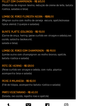
FILLET COM CHAMPIGNON - R$ 165,00
(Medalhão de mignon bovino, redução de creme de leite, batata
rústica, saladas e broa)
LOMBO DE PORCO FLORESTA NEGRA - R$88,00
(Mignon suíno com molho de cerveja escura, spätzle(massa
típica alemã) 2 queijos e saladas)
BUNTE PLATTE (COLORIDO) - R$ 93,00
(Carne de onça, hering (peixe curtido em vinagre e cebola),ovo
cozido, salsicha bockwurst,
salada e broa)
LOMBO DE PORCO COM CHAMPIGNON - R$ 99,00
(Lombo suíno com champignon ao molho branco, spätzle,
batata rústica e salada)
POTE DE HERING - R$ 129,00
(Peixe curtido em vinagre e cebola, com nata, páprica
acompanha broa e salada)
PEIXE À MILANESA - R$ 82,00
(Filé de tilápia, acompanha batata rústica e salada)
PRATO VEGETARIANO - R$ 60,00
(Salada, ovo cozido, repolho roxo e spätzle)
SCHNITZEL - R$ 85,00