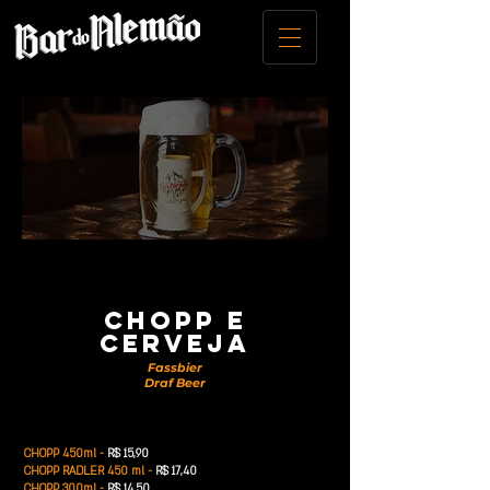
chopp e
cerveja
Fassbier
Draf Beer
CHOPP 450ml -
R$ 15,90
CHOPP RADLER 450 ml -
R$ 17,40
CHOPP 300ml -
R$ 14,50