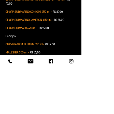
43,00
CHOPP SUBMARINO COM GIN 450 ml -
R$ 29,00
CHOPP SUBMARINO JAMESON 450 ml -
R$ 38,00
CHOPP SUBMARIA 450ml -
R$ 29,00
Cervejas
CERVEJA SEM GLÚTEN 330 ml-
R$ 14,00
MALZBIER 355 ml -
R$ 13,00
Não Alcoólicos
PAULANER 500 ml -
R$ 44,00
SUCOS - LATA -
R$ 9,50
SUBMARINO 450 ml -
R$ 22,00
(cerveja sem álcool ou
refrigerante com energético)
ÁGUA SABORIZADA -
R$ 8,50
SODA ITALIANA -
R$ 19,00
REFRIGERANTES -
R$ 8,50
ENERGÉTICOS -
R$ 17,00
CHÁ GELADO SABORES -
R$ 8,50
CERVEJA 355 ml -
R$ 11,00